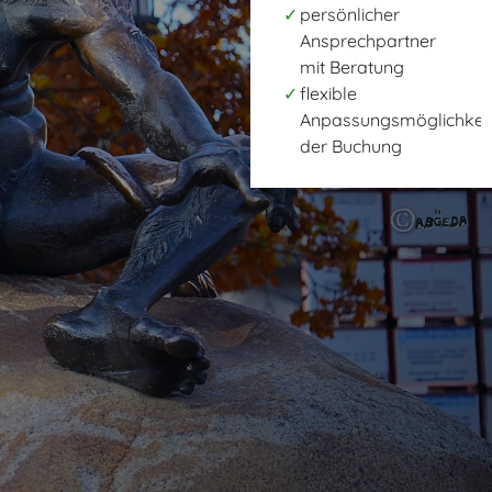
persönlicher
Ansprechpartner
mit Beratung
flexible
Anpassungsmöglichkei
der Buchung