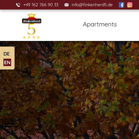
+49 162 766 90 33
info@finkenherd5.de
Apartments
DE
EN